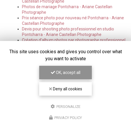
Castellan Photographe
Photos de mariage Pontcharra - Ariane Castellan
Photographe
Prix séance photo pour nouveau né Pontcharra - Ariane
Castellan Photographe
Devis pour shooting photo professionnel en studio
Pontcharra - Ariane Castellan Photographe
Création d'album photos par photographe professionnel
Pontcharra - Ariane Castellan Photographe
This site uses cookies and gives you control over what
Prix séance photo de naissance originale Pontcharra -
Ariane Castellan Photographe
you want to activate
Photographe mariage Pontcharra - Ariane Castellan
Photographe
OK, accept all
Réalisation de portrait photo par un photographe
professionnel Pontcharra - Ariane Castellan
Photographe
Deny all cookies
Shooting photo nouveau-né maternité Pontcharra -
Ariane Castellan Photographe
Séance photo lifestyle à domicile Pontcharra - Ariane
PERSONALIZE
Castellan Photographe
Shooting photo pour cadeau de naissance original
PRIVACY POLICY
Pontcharra - Ariane Castellan Photographe
Shooting photo grossesse couple Pontcharra - Ariane
Castellan Photographe