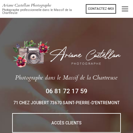
Aller
Ariane Castellan Photographe
au
CONTACTEZ-MOI
Photographe professionnelle dans le Massif de la
Chartreuse
contenu
principal
Photographe
dans le Massif de la Chartreuse
06 81 72 17 59
71 CHEZ JOUBERT
73670 SAINT-PIERRE-D'ENTREMONT
ACCÈS CLIENTS