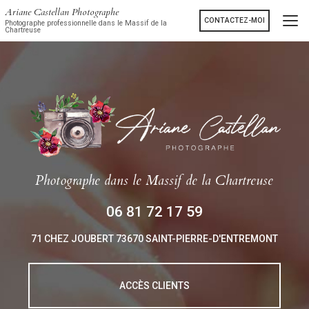
Aller
Ariane Castellan Photographe
au
CONTACTEZ-MOI
Photographe professionnelle dans le Massif de la
Chartreuse
contenu
principal
Photographe
dans le Massif de la Chartreuse
06 81 72 17 59
71 CHEZ JOUBERT
73670 SAINT-PIERRE-D'ENTREMONT
ACCÈS CLIENTS