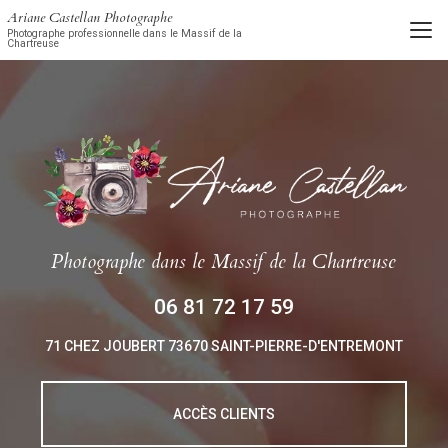
Aller
Ariane Castellan Photographe
au
Photographe professionnelle dans le Massif de la
Chartreuse
contenu
principal
Photographe
dans le Massif de la Chartreuse
06 81 72 17 59
71 CHEZ JOUBERT
73670 SAINT-PIERRE-D'ENTREMONT
ACCÈS CLIENTS