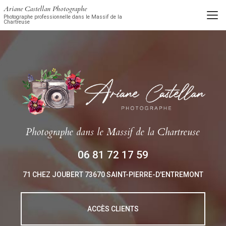
Aller
Ariane Castellan Photographe
au
Photographe professionnelle dans le Massif de la
Chartreuse
contenu
principal
Photographe
dans le Massif de la Chartreuse
06 81 72 17 59
71 CHEZ JOUBERT
73670 SAINT-PIERRE-D'ENTREMONT
ACCÈS CLIENTS