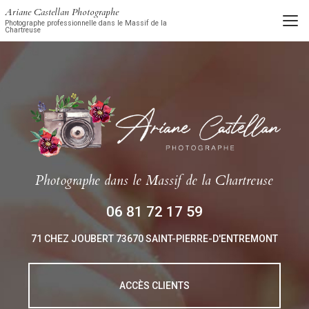
Aller
Ariane Castellan Photographe
au
Photographe professionnelle dans le Massif de la
Chartreuse
contenu
principal
Photographe
dans le Massif de la Chartreuse
06 81 72 17 59
71 CHEZ JOUBERT
73670 SAINT-PIERRE-D'ENTREMONT
ACCÈS CLIENTS