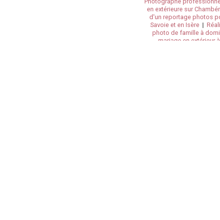
Photographe professionne
en extérieure sur Chambé
d'un reportage photos po
Savoie et en Isère
|
Réal
photo de famille à dom
mariage en extérieur
photographe profession
studio ou en extérieure à 
photographe séance no
photographe professionn
professionnel de grossesse
en Savoie
|
Photographe p
book et boudoirs à Chamb
|
photographe profession
photo en famille, coup
baptême, animal, annive
Chambéry