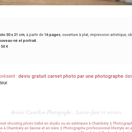
oto 30 x 21 cm
, à partir de
16 pages
, ouverture à plat, impression artistique, i
uveau-né et portrait.
e
50 €
présent :
devis gratuit
carnet photo par une photographe
dan
eur.
Ariane Castellan Photographe : Savoir-faire et services
nel shooting photo bébé en studio ou en extérieure à Chambéry
|
Photograph
e à Chambéry en Savoie et en Isère
|
Photographe professionnel lifestyle en e