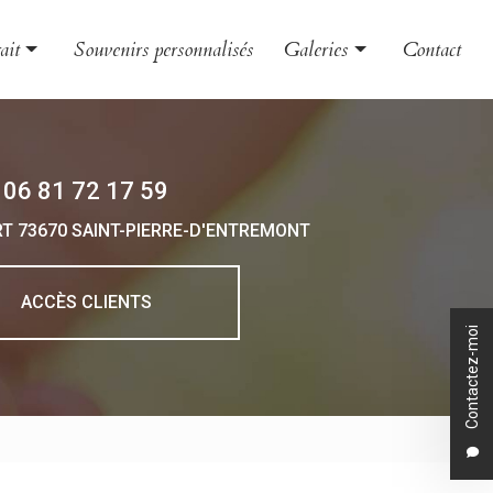
ait
Souvenirs personnalisés
Galeries
Contact
le et couple
Évènement
nt
Grossesse et naissance
06 81 72 17 59
 et boudoir
Portrait
RT
73670 SAINT-PIERRE-D'ENTREMONT
 d'entreprise
o animalière
ACCÈS CLIENTS
Contactez-moi