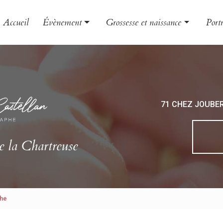
Accueil
Évènement
Grossesse et naissance
Portr
Mariage
Grossesse
Famil
Baptême
Naissance
Enfa
EVJF
Bébé
Book
71 CHEZ JOUBE
Photo
Phot
e la Chartreuse
phe