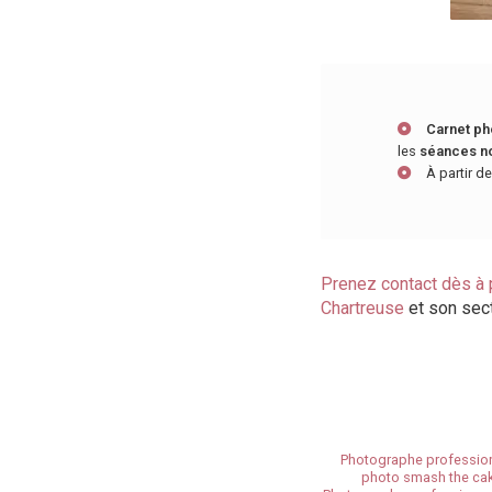
Carnet ph
les
séances no
À partir d
Prenez contact dès à 
Chartreuse
et son sect
Photographe profession
photo smash the cak