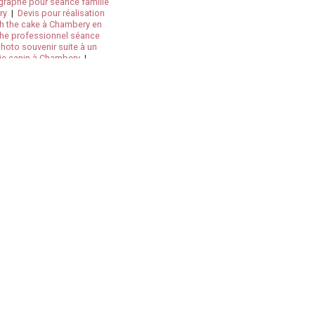
raphe pour séance famille
ry
|
Devis pour réalisation
 the cake à Chambery en
he professionnel séance
hoto souvenir suite à un
e canin à Chambery
|
 séance photo enfant en
oie, Isère en Rhône-Alpes
|
g, newborn en Savoie
|
ône-Alpes
|
Photographe
 une entreprise à Chambéry
rofessionnel séance photo
pour faire-part à Chambéry
e professionnel shooting
le, grossesse, mariage,
s les photos de bébé à
 à Chambery