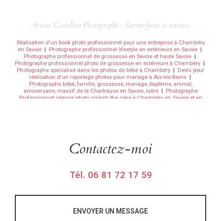
Ariane Castellan Photographe : Savoir-faire et services
Réalisation d'un book photo professionnel pour une entreprise à Chambéry
en Savoie
|
Photographe professionnel lifestyle en extérieure en Savoie
|
Photographe professionnel de grossesse en Savoie et haute Savoie
|
Photographe professionnel photo de grossesse en extérieure à Chambéry
|
Photographe spécialisé dans les photos de bébé à Chambéry
|
Devis pour
réalisation d'un reportage photos pour mariage à Aix-les-Bains
|
Photographe bébé, famille, grossesse, mariage, baptême, animal,
anniversaire, massif de la Chartreuse en Savoie, Isère
|
Photographe
Professionnel séance photo smash the cake à Chambéry en Savoie et en
Isère
|
photographe professionnel séance photo animaux de compagnie
canin à Chambery
|
Photographe professionnel pour la réalisation d'un
album photo souvenir suite à un mariage en extérieur à Chambéry
|
photographe professionnel séance photo de famille à domicile à Chambery
|
Photographe professionnel séance photo book et boudoirs à Chambéry
|
Réalisation d'un book photo boudoir en studio à Chambéry en Savoie
|
Contactez-moi
photographe professionnel séance photo smash the cake à Chambery en
Savoie et en Isère
|
Recherche photographe pour séance famille en
extérieure sur Chambéry
|
Photographe professionnel séance photo de
famille à domicile à Chambéry
|
Photographe séance nouveau-né, poing,
Tél.
06 81 72 17 59
newborn en Savoie
|
photographe professionnel séance photo book et
boudoirs à Chambery
|
Photographe professionnel séance photo enfant en
studio ou en extérieure à Chambéry
|
photographe professionnel shooting
photo bébé en studio ou en extérieure à Chambery
|
Trouver un bon
photographe pour réalisation de photos de nouveau née pour faire-part à
Chambéry
|
photographe professionnel shooting photo en famille, couple,
ENVOYER UN MESSAGE
ou enfant à Chambery en Savoie et Rhône-Alpes
|
Photographe séance