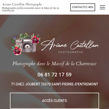
Aller
Ariane Castellan Photographe
au
CONTACTEZ-MOI
Photographe professionnelle dans le Massif de la
Chartreuse
contenu
principal
Photographe
dans le Massif de la Chartreuse
06 81 72 17 59
71 CHEZ JOUBERT
73670 SAINT-PIERRE-D'ENTREMONT
ACCÈS CLIENTS