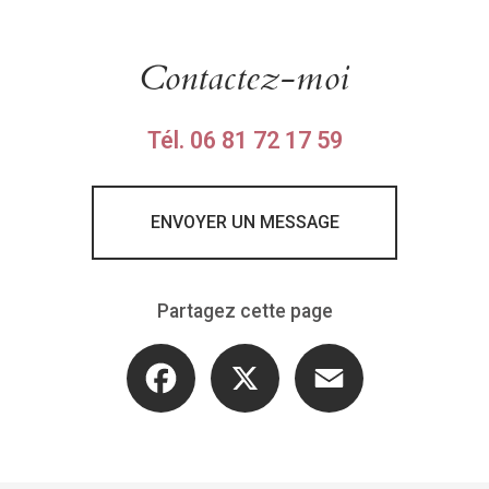
nie canin à Chambery
|
Photographe professionnel séance photo enfant en s
Contactez-moi
Tél.
06 81 72 17 59
ENVOYER UN MESSAGE
Partagez cette page
Facebook
X
Email