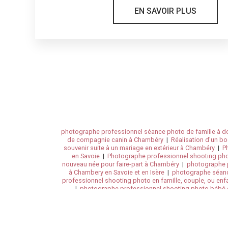
EN SAVOIR PLUS
photographe professionnel séance photo de famille à d
de compagnie canin à Chambéry
|
Réalisation d'un b
souvenir suite à un mariage en extérieur à Chambéry
|
P
en Savoie
|
Photographe professionnel shooting phot
nouveau née pour faire-part à Chambéry
|
photographe p
à Chambery en Savoie et en Isère
|
photographe séanc
professionnel shooting photo en famille, couple, ou en
|
photographe professionnel shooting photo bébé e
Photographe bébé, famille, grossesse, mariage, baptê
Chambéry
|
Devis pour réalisation d'un reportage 
grossesse en Savoie et haute Savoie
|
Photographe spéc
professionnel séance photo de famille à domicile à 