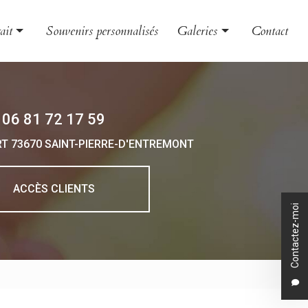
ait
Souvenirs personnalisés
Galeries
Contact
le et couple
Évènement
nt
Grossesse et naissance
06 81 72 17 59
 et boudoir
Portrait
RT
73670 SAINT-PIERRE-D'ENTREMONT
 d'entreprise
o animalière
ACCÈS CLIENTS
Contactez-moi