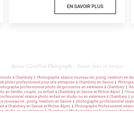
EN SAVOIR PLUS
Ariane Castellan Photographe : Savoir-faire et services
omicile à Chambery
|
Photographe séance nouveau-né, poing, newborn en Sa
ook photo professionnel pour une entreprise à Chambéry en Savoie
|
Photograp
hotographe professionnel photo de grossesse en extérieure à Chambéry
|
Ré
o en famille, couple, ou enfant à Chambéry en Savoie et Rhône-Alpes
|
Trouv
rofessionnel séance photo enfant en studio ou en extérieure à Chambery
|
p
e nouveau-né , poing, newborn en Savoie
|
photographe professionnel séan
fant à Chambery en Savoie et Rhône-Alpes
|
Photographe Professionnel séance
n studio ou en extérieure à Chambery
|
Photographe professionnel shooting 
me, animal, anniversaire, massif de la Chartreuse en Savoie, Isère
|
Photogra
photos pour mariage à Aix-les-Bains
|
Photographe professionnel lifestyle en e
ialisé dans les photos de bébé à Chambéry
|
Recherche photographe pour sé
Chambéry
|
Photographe séance photo portrait massif de la chartreuse en Savo