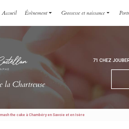
Accueil
Évènement
Grossesse et naissance
Portr
Mariage
Grossesse
Famil
Baptême
Naissance
Enfa
EVJF
Bébé
Book
71 CHEZ JOUBE
Photo
Phot
e la Chartreuse
mash the cake à Chambéry en Savoie et en Isère