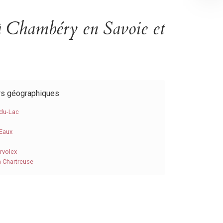
à Chambéry en Savoie et
rs géographiques
-du-Lac
-Eaux
rvolex
a Chartreuse