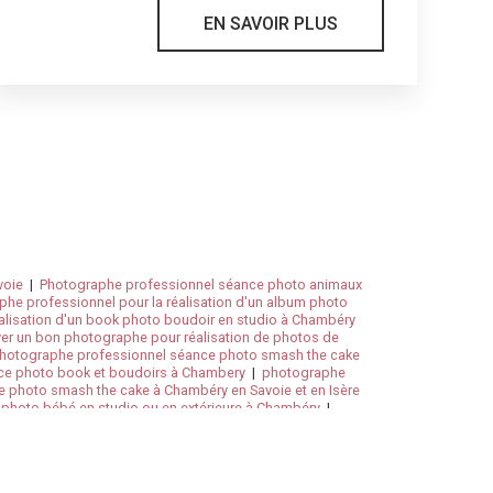
EN SAVOIR PLUS
voie
|
Photographe professionnel séance photo animaux
he professionnel pour la réalisation d'un album photo
alisation d'un book photo boudoir en studio à Chambéry
er un bon photographe pour réalisation de photos de
hotographe professionnel séance photo smash the cake
ce photo book et boudoirs à Chambery
|
photographe
 photo smash the cake à Chambéry en Savoie et en Isère
photo bébé en studio ou en extérieure à Chambéry
|
phe professionnel séance photo book et boudoirs à
xtérieure en Savoie
|
Photographe professionnel de
ance famille en extérieure sur Chambéry
|
Photographe
ie, Isère en Rhône-Alpes
|
photographe professionnel