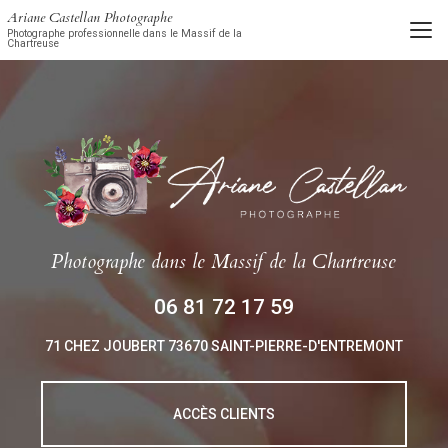
Aller
Ariane Castellan Photographe
au
Photographe professionnelle dans le Massif de la
Chartreuse
contenu
principal
Photographe
dans le Massif de la Chartreuse
06 81 72 17 59
71 CHEZ JOUBERT
73670 SAINT-PIERRE-D'ENTREMONT
ACCÈS CLIENTS