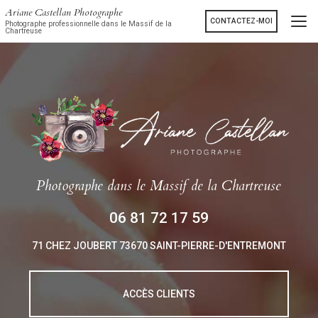
Aller
Ariane Castellan Photographe
au
CONTACTEZ-MOI
Photographe professionnelle dans le Massif de la
Chartreuse
contenu
principal
Photographe
dans le Massif de la Chartreuse
06 81 72 17 59
71 CHEZ JOUBERT
73670 SAINT-PIERRE-D'ENTREMONT
ACCÈS CLIENTS