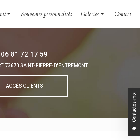
ait
Souvenirs personnalisés
Galeries
Contact
le et couple
Évènement
nt
Grossesse et naissance
06 81 72 17 59
 et boudoir
Portrait
RT
73670 SAINT-PIERRE-D'ENTREMONT
 d'entreprise
o animalière
ACCÈS CLIENTS
Contactez-moi