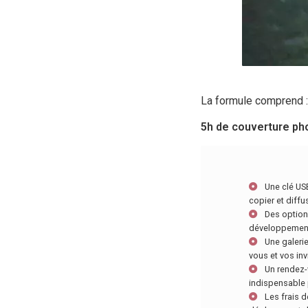
La formule comprend :
5h de couverture ph
Une clé US
copier et diff
Des option
développements
Une galerie
vous et vos inv
Un rendez-
indispensable 
Les frais d