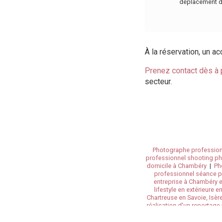
déplacement doi
À la réservation, un 
Prenez contact dès à 
secteur.
Photographe professionn
professionnel shooting ph
domicile à Chambéry
|
Ph
professionnel séance 
entreprise à Chambéry 
lifestyle en extérieure e
Chartreuse en Savoie, Isèr
réalisation d'un reportage
Chambery
|
photogr
professionnel séance pho