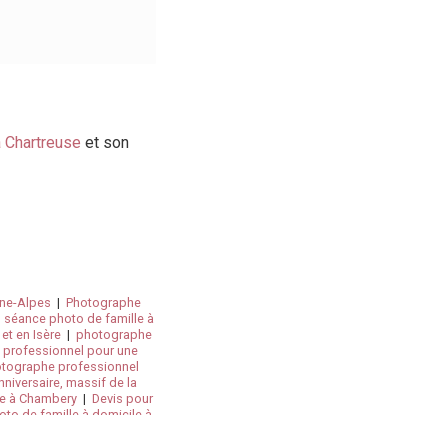
a Chartreuse
et son
ône-Alpes
|
Photographe
 séance photo de famille à
t en Isère
|
photographe
 professionnel pour une
tographe professionnel
niversaire, massif de la
re à Chambery
|
Devis pour
to de famille à domicile à
Isère
|
photographe
ans les photos de bébé à