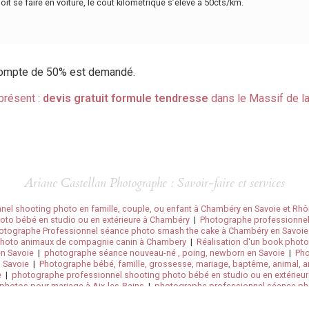
t se faire en voiture, le coût kilométrique s’élève à 50cts/km.
acompte de 50% est demandé.
présent :
devis gratuit
formule tendresse
dans le Massif de l
Ariane Castellan Photographe : Savoir-faire et services
el shooting photo en famille, couple, ou enfant à Chambéry en Savoie et Rh
oto bébé en studio ou en extérieure à Chambéry
|
Photographe professionnel
otographe Professionnel séance photo smash the cake à Chambéry en Savoie e
photo animaux de compagnie canin à Chambery
|
Réalisation d'un book photo
en Savoie
|
photographe séance nouveau-né , poing, newborn en Savoie
|
Pho
n Savoie
|
Photographe bébé, famille, grossesse, mariage, baptême, animal, an
e
|
photographe professionnel shooting photo bébé en studio ou en extérieu
 photos pour mariage à Aix-les-Bains
|
photographe professionnel séance pho
aphe professionnel séance photo smash the cake à Chambery en Savoie et en 
to enfant en studio ou en extérieure à Chambery
|
Photographe spécialisé d