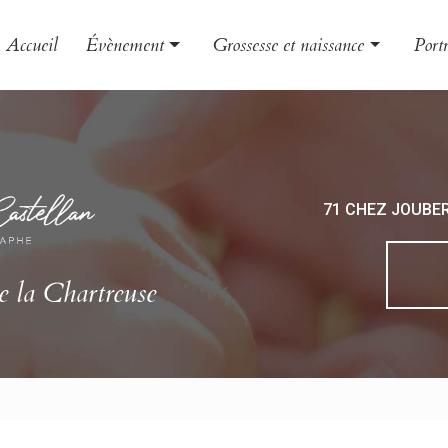
Accueil
Évènement
Grossesse et naissance
Portr
Mariage
Grossesse
Famil
Baptême
Naissance
Enfa
EVJF
Bébé
Book
71 CHEZ JOUBE
Photo
Phot
e la Chartreuse