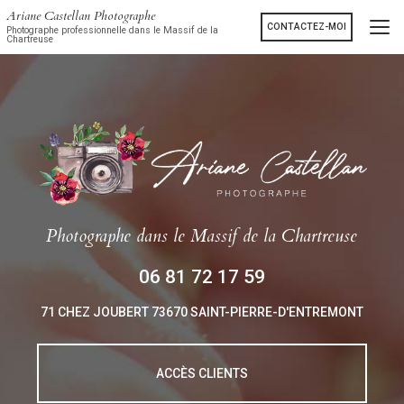
Aller
Ariane Castellan Photographe
au
CONTACTEZ-MOI
Photographe professionnelle dans le Massif de la
Chartreuse
contenu
principal
Photographe
dans le Massif de la Chartreuse
06 81 72 17 59
71 CHEZ JOUBERT
73670 SAINT-PIERRE-D'ENTREMONT
ACCÈS CLIENTS