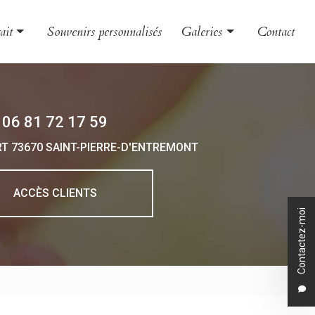
ait
Souvenirs personnalisés
Galeries
Contact
le et couple
Évènement
nt
Grossesse et naissance
06 81 72 17 59
 et boudoir
Portrait
RT
73670 SAINT-PIERRE-D'ENTREMONT
 d'entreprise
o animalière
ACCÈS CLIENTS
Contactez-moi