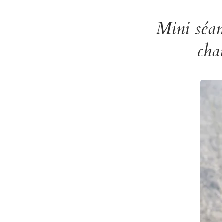
Mini séan
cha