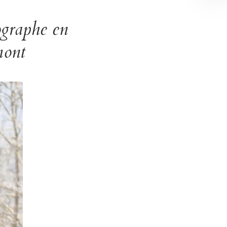
ographe en
mont