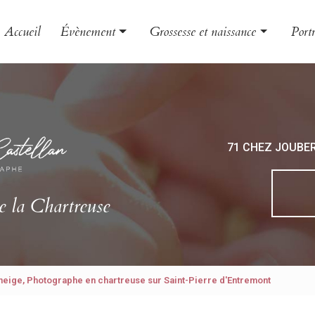
Accueil
Évènement
Grossesse et naissance
Portr
Mariage
Grossesse
Famil
Baptême
Naissance
Enfa
EVJF
Bébé
Book
71 CHEZ JOUBE
Photo
Phot
e la Chartreuse
 neige, Photographe en chartreuse sur Saint-Pierre d'Entremont