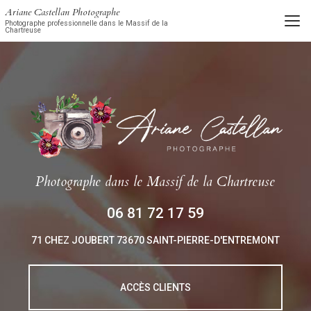
Aller
Ariane Castellan Photographe
au
Photographe professionnelle dans le Massif de la
Chartreuse
contenu
principal
Photographe
dans le Massif de la Chartreuse
06 81 72 17 59
71 CHEZ JOUBERT
73670 SAINT-PIERRE-D'ENTREMONT
ACCÈS CLIENTS