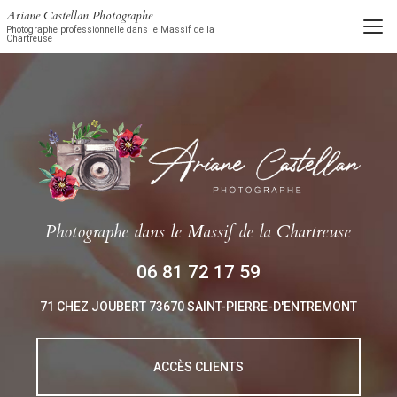
Aller
Ariane Castellan Photographe
au
Photographe professionnelle dans le Massif de la
Chartreuse
contenu
principal
Photographe
dans le Massif de la Chartreuse
06 81 72 17 59
71 CHEZ JOUBERT
73670 SAINT-PIERRE-D'ENTREMONT
ACCÈS CLIENTS