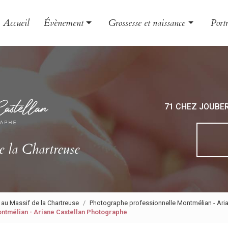
Accueil
Évènement
Grossesse et naissance
Portr
Mariage
Grossesse
Famil
Baptême
Naissance
Enfa
EVJF
Bébé
Book
71 CHEZ JOUBE
Photo
Phot
e la Chartreuse
 au Massif de la Chartreuse
Photographe professionnelle Montmélian - Ari
ntmélian - Ariane Castellan Photographe