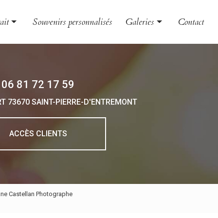
ait
Souvenirs personnalisés
Galeries
Contact
le et couple
Évènement
nt
Grossesse et naissance
06 81 72 17 59
 et boudoir
Portrait
RT
73670 SAINT-PIERRE-D'ENTREMONT
 d'entreprise
o animalière
ACCÈS CLIENTS
ane Castellan Photographe