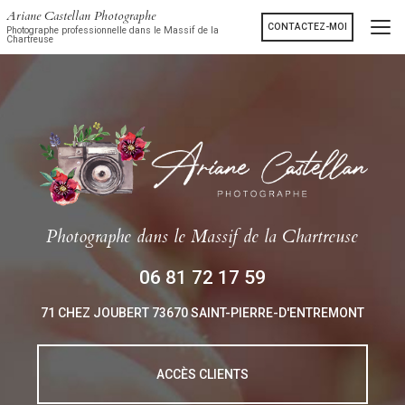
Aller
Ariane Castellan Photographe
au
CONTACTEZ-MOI
Photographe professionnelle dans le Massif de la
Chartreuse
contenu
principal
Photographe
dans le Massif de la Chartreuse
06 81 72 17 59
71 CHEZ JOUBERT
73670 SAINT-PIERRE-D'ENTREMONT
ACCÈS CLIENTS