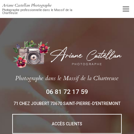
Aller
Ariane Castellan Photographe
au
Photographe professionnelle dans le Massif de la
Chartreuse
contenu
principal
Photographe
dans le Massif de la Chartreuse
06 81 72 17 59
71 CHEZ JOUBERT
73670 SAINT-PIERRE-D'ENTREMONT
ACCÈS CLIENTS