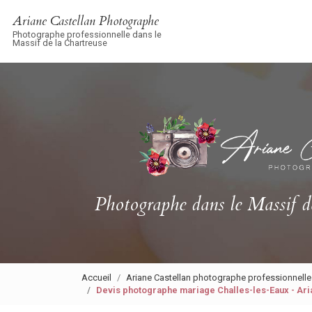
Navigation principale
Aller
Ariane Castellan Photographe
au
Photographe professionnelle dans le
contenu
Massif de la Chartreuse
principal
Photographe
dans le Massif d
Accueil
Ariane Castellan photographe professionnelle
Devis photographe mariage Challes-les-Eaux - Ar