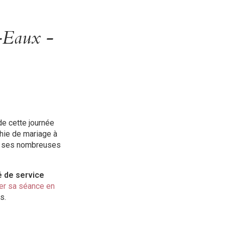
s-Eaux -
de cette journée
phie de mariage à
 ses nombreuses
é de service
er sa séance en
s.