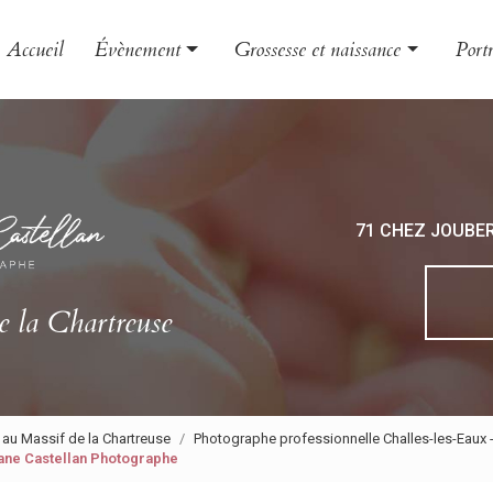
Accueil
Évènement
Grossesse et naissance
Portr
Mariage
Grossesse
Famil
Baptême
Naissance
Enfa
EVJF
Bébé
Book
71 CHEZ JOUBE
Photo
Phot
e la Chartreuse
 au Massif de la Chartreuse
Photographe professionnelle Challes-les-Eaux 
iane Castellan Photographe