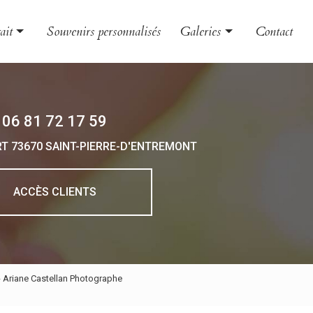
ait
Souvenirs personnalisés
Galeries
Contact
le et couple
Évènement
nt
Grossesse et naissance
06 81 72 17 59
 et boudoir
Portrait
RT
73670 SAINT-PIERRE-D'ENTREMONT
 d'entreprise
o animalière
ACCÈS CLIENTS
- Ariane Castellan Photographe