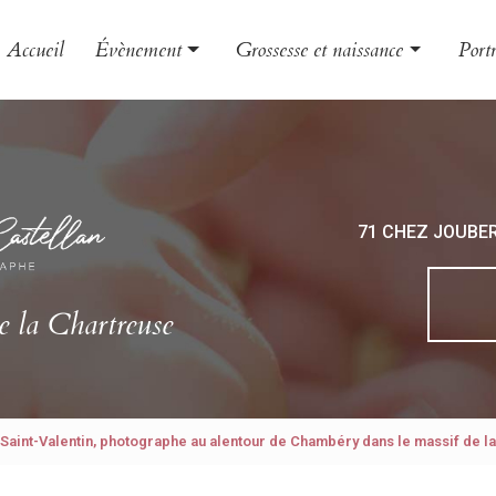
Accueil
Évènement
Grossesse et naissance
Portr
Mariage
Grossesse
Famil
Baptême
Naissance
Enfa
EVJF
Bébé
Book
71 CHEZ JOUBE
Photo
Phot
e la Chartreuse
Saint-Valentin, photographe au alentour de Chambéry dans le massif de l