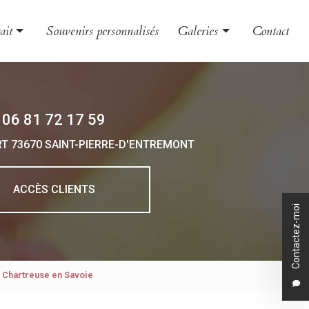
ait
Souvenirs personnalisés
Galeries
Contact
le et couple
Évènement
nt
Grossesse et naissance
06 81 72 17 59
 et boudoir
Portrait
RT
73670 SAINT-PIERRE-D'ENTREMONT
 d'entreprise
o animalière
ACCÈS CLIENTS
Contactez-moi
a Chartreuse en Savoie