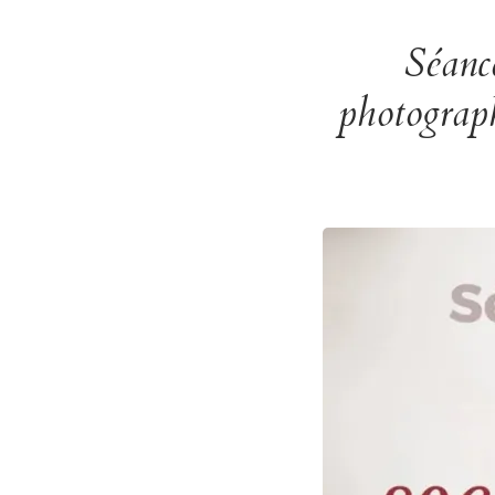
Séanc
photograp