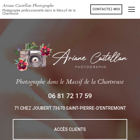
Aller
Ariane Castellan Photographe
au
CONTACTEZ-MOI
Photographe professionnelle dans le Massif de la
Chartreuse
contenu
principal
Photographe
dans le Massif de la Chartreuse
06 81 72 17 59
71 CHEZ JOUBERT
73670 SAINT-PIERRE-D'ENTREMONT
ACCÈS CLIENTS