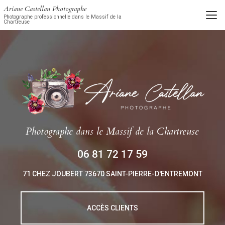
Aller
Ariane Castellan Photographe
au
Photographe professionnelle dans le Massif de la
Chartreuse
contenu
principal
Photographe
dans le Massif de la Chartreuse
06 81 72 17 59
71 CHEZ JOUBERT
73670 SAINT-PIERRE-D'ENTREMONT
ACCÈS CLIENTS