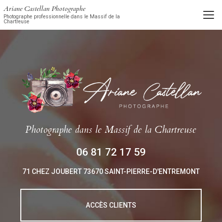
Aller
Ariane Castellan Photographe
au
Photographe professionnelle dans le Massif de la
Chartreuse
contenu
principal
Photographe
dans le Massif de la Chartreuse
06 81 72 17 59
71 CHEZ JOUBERT
73670 SAINT-PIERRE-D'ENTREMONT
ACCÈS CLIENTS