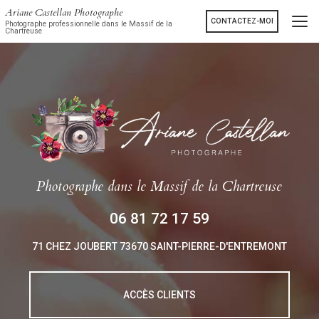
Aller
Ariane Castellan Photographe
au
CONTACTEZ-MOI
Photographe professionnelle dans le Massif de la
Chartreuse
contenu
principal
Photographe
dans le Massif de la Chartreuse
06 81 72 17 59
71 CHEZ JOUBERT
73670 SAINT-PIERRE-D'ENTREMONT
ACCÈS CLIENTS