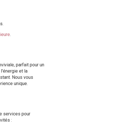
s.
ieure
.
iviale, parfait pour un
'énergie et la
nstant. Nous vous
rience unique.
e services pour
ités :