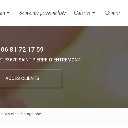
ait
Souvenirs personnalisés
Galeries
Contact
le et couple
Évènement
nt
Grossesse et naissance
06 81 72 17 59
 et boudoir
Portrait
RT
73670 SAINT-PIERRE-D'ENTREMONT
 d'entreprise
o animalière
ACCÈS CLIENTS
ne Castellan Photographe