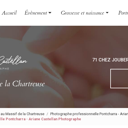
Accueil
Évènement
Grossesse et naissance
Portr
Mariage
Grossesse
Famil
Baptême
Naissance
Enfa
EVJF
Bébé
Book
71 CHEZ JOUBE
Photo
Phot
e la Chartreuse
 au Massif de la Chartreuse
Photographe professionnelle Pontcharra - Aria
ille Pontcharra - Ariane Castellan Photographe