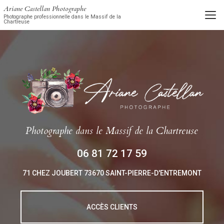
Aller
Ariane Castellan Photographe
au
Photographe professionnelle dans le Massif de la
Chartreuse
contenu
principal
Photographe
dans le Massif de la Chartreuse
06 81 72 17 59
71 CHEZ JOUBERT
73670 SAINT-PIERRE-D'ENTREMONT
ACCÈS CLIENTS