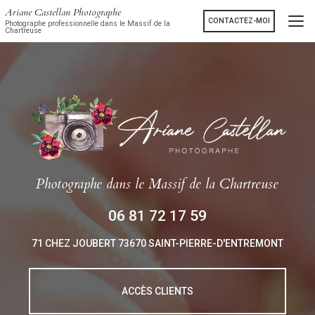
Aller
Ariane Castellan Photographe
au
CONTACTEZ-MOI
Photographe professionnelle dans le Massif de la
Chartreuse
contenu
principal
Photographe
dans le Massif de la Chartreuse
06 81 72 17 59
71 CHEZ JOUBERT
73670 SAINT-PIERRE-D'ENTREMONT
ACCÈS CLIENTS