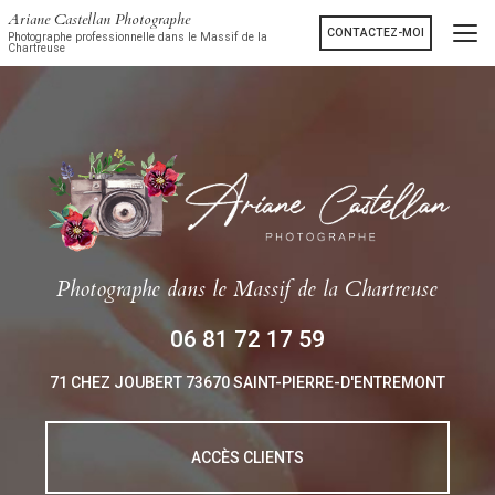
Aller
Ariane Castellan Photographe
au
CONTACTEZ-MOI
Photographe professionnelle dans le Massif de la
Chartreuse
contenu
principal
Photographe
dans le Massif de la Chartreuse
06 81 72 17 59
71 CHEZ JOUBERT
73670 SAINT-PIERRE-D'ENTREMONT
ACCÈS CLIENTS