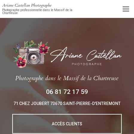
Aller
Ariane Castellan Photographe
au
Photographe professionnelle dans le Massif de la
Chartreuse
contenu
principal
Photographe
dans le Massif de la Chartreuse
06 81 72 17 59
71 CHEZ JOUBERT
73670 SAINT-PIERRE-D'ENTREMONT
ACCÈS CLIENTS