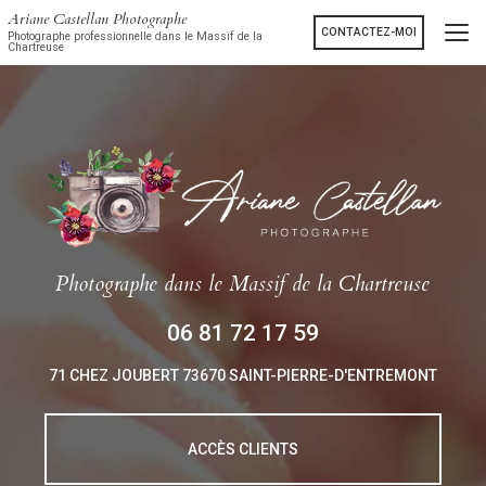
Aller
Ariane Castellan Photographe
au
CONTACTEZ-MOI
Photographe professionnelle dans le Massif de la
Chartreuse
contenu
principal
Photographe
dans le Massif de la Chartreuse
06 81 72 17 59
71 CHEZ JOUBERT
73670 SAINT-PIERRE-D'ENTREMONT
ACCÈS CLIENTS