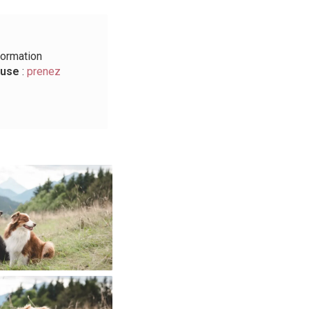
formation
reuse
:
prenez