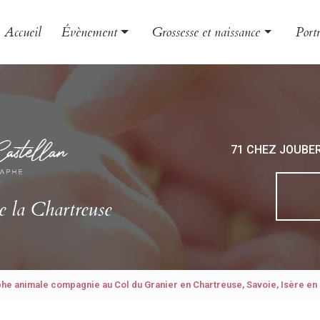
Accueil
Évènement
Grossesse et naissance
Portr
Mariage
Grossesse
Famil
Baptême
Naissance
Enfa
EVJF
Bébé
Book
71 CHEZ JOUBE
Photo
Phot
e la Chartreuse
he animale compagnie au Col du Granier en Chartreuse, Savoie, Isère e