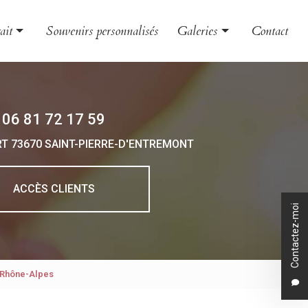
ait
Souvenirs personnalisés
Galeries
Contact
le et couple
Évènement
nt
Grossesse et naissance
06 81 72 17 59
 et boudoir
Portrait
RT
73670 SAINT-PIERRE-D'ENTREMONT
 d'entreprise
o animalière
ACCÈS CLIENTS
Contactez-moi
n Rhône-Alpes