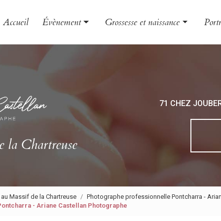
Accueil
Évènement
Grossesse et naissance
Portr
Mariage
Grossesse
Famil
Baptême
Naissance
Enfa
EVJF
Bébé
Book
71 CHEZ JOUBE
Photo
Phot
e la Chartreuse
 au Massif de la Chartreuse
Photographe professionnelle Pontcharra - Aria
ontcharra - Ariane Castellan Photographe