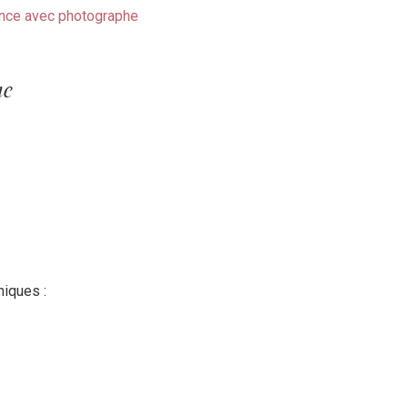
ance avec photographe
he
hiques :