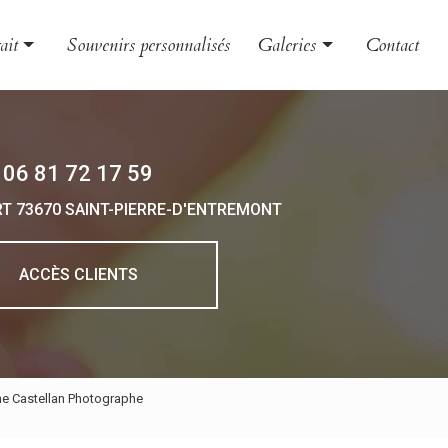
ait
Souvenirs personnalisés
Galeries
Contact
le et couple
Évènement
nt
Grossesse et naissance
06 81 72 17 59
 et boudoir
Portrait
RT
73670 SAINT-PIERRE-D'ENTREMONT
 d'entreprise
o animalière
ACCÈS CLIENTS
ne Castellan Photographe