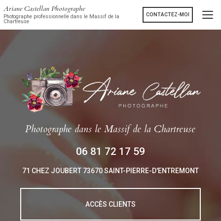
Aller
Ariane Castellan Photographe
au
CONTACTEZ-MOI
Photographe professionnelle dans le Massif de la
Chartreuse
contenu
principal
Photographe
dans le Massif de la Chartreuse
06 81 72 17 59
71 CHEZ JOUBERT
73670 SAINT-PIERRE-D'ENTREMONT
ACCÈS CLIENTS