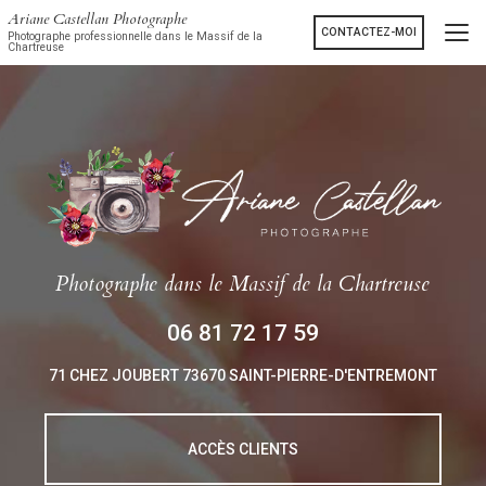
Aller
Ariane Castellan Photographe
au
CONTACTEZ-MOI
Photographe professionnelle dans le Massif de la
Chartreuse
contenu
principal
Photographe
dans le Massif de la Chartreuse
06 81 72 17 59
71 CHEZ JOUBERT
73670 SAINT-PIERRE-D'ENTREMONT
ACCÈS CLIENTS