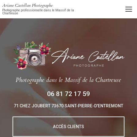
Aller
Ariane Castellan Photographe
au
Photographe professionnelle dans le Massif de la
Chartreuse
contenu
principal
Photographe
dans le Massif de la Chartreuse
06 81 72 17 59
71 CHEZ JOUBERT
73670 SAINT-PIERRE-D'ENTREMONT
ACCÈS CLIENTS