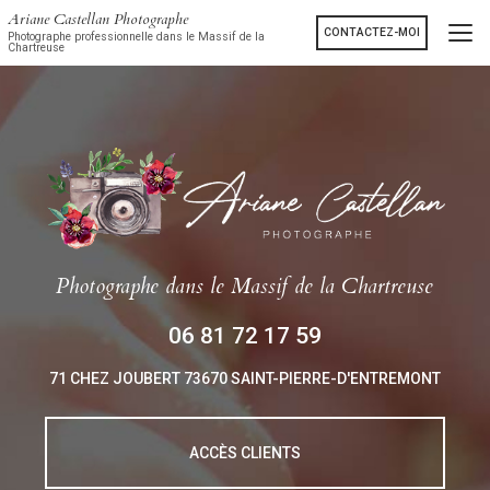
Aller
Ariane Castellan Photographe
au
CONTACTEZ-MOI
Photographe professionnelle dans le Massif de la
Chartreuse
contenu
principal
Photographe
dans le Massif de la Chartreuse
06 81 72 17 59
71 CHEZ JOUBERT
73670 SAINT-PIERRE-D'ENTREMONT
ACCÈS CLIENTS